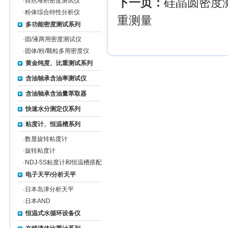
下一页：
硅晶圆密度
·
自然堆积密度测试仪
·
粉体综合特性分析仪
重测量
多功能密度测试系列
·
固/液两用密度测试仪
·
固体/粉/颗粒多用密度仪
黄金纯度、比重测试系列
含油轴承含油率测试仪
含油轴承含油量萃取器
快速水分测定仪系列
粘度计、恒温槽系列
·
数显旋转粘度计
·
旋转粘度计
·
NDJ-5S粘度计和恒温槽搭配
电子天平/分析天平
·
日本岛津分析天平
·
日本AND
恒温式水循环设备仪