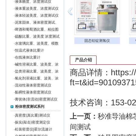
·
液体糖度、浓度测试仪
·
液体重波美度、浓度测试仪
·
液体轻波美度、浓度测试仪
·
泥浆固体、液体密度测试、
泥浆固形物％含量测试仪
·
啤酒和葡萄酒比重、柏拉图
度、浓度测试仪
·
硫酸比重、波美度 浓度测试
全自动密度当量仪
固态铝锭测氢仪
仪
·
水玻璃比重、波美度、模数
测试仪
·
恒温式液体比重计
·
在线液体比重计
产品介绍
·
碱性溶液比重、波美度、浓
度测试仪
商品详情：https://it
·
盐类溶液比重、波美度、浓
度测试仪
·
氧化剂溶液比重、波美、浓
ft=t&id=9010937
度测试仪
·
流动性液体密度测试仪
·
黏稠性液体密度测试仪
·
膏状体(非流动)密度测试仪
技术咨询：153-026
粉体密度测试系列
上一页：
秒准导油棉
·
真密度(真比重)测试仪
·
振实(敲击)密度测定仪
间测试
·
松装密度仪|霍尔流速计