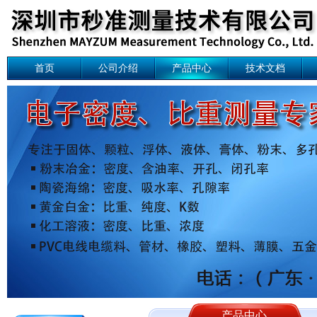
首页
公司介绍
产品中心
技术文档
产品中心