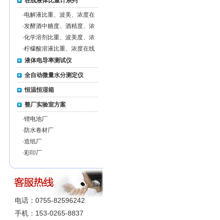
在线液体比重计系列
·
电解液比重、波美、浓度在
线监测仪MZ-EL-ON-LINE
·
发酵酒中糖度、酒精度、浓
度在线监测仪MZ-FW-
·
化学溶剂比重、波美度、浓
ONLINE
度在线监测仪MZ-CS-ON-
·
柠檬酸溶液比重、浓度在线
LINE
监测仪MZ-CA-ON-LINE
液体电导率测试仪
全自动微量水分测定仪
恒温恒湿箱
整厂实验室方案
·
锂电池厂
·
防水卷材厂
·
造纸厂
·
彩印厂
电话：0755-82596242
手机：153-0265-8837