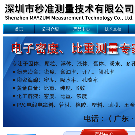
首页
公司介绍
产品中心
技术文档
产品中心