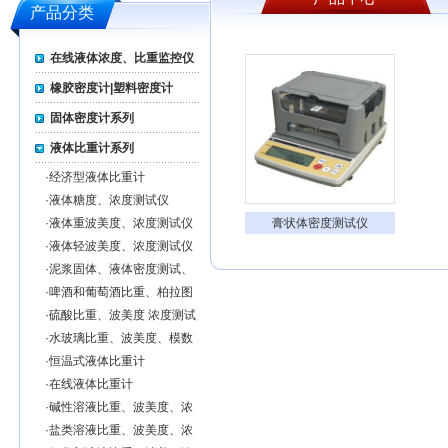
产品分类
在线液体浓度、比重监控仪
橡胶密度计|塑料密度计
固体密度计系列
液体比重计系列
·
经济型液体比重计
·
液体糖度、浓度测试仪
·
液体重波美度、浓度测试仪
膏状体密度测试仪
·
液体轻波美度、浓度测试仪
·
泥浆固体、液体密度测试、
泥浆固形物％含量测试仪
·
啤酒和葡萄酒比重、柏拉图
度、浓度测试仪
·
硫酸比重、波美度 浓度测试
仪
·
水玻璃比重、波美度、模数
测试仪
·
恒温式液体比重计
·
在线液体比重计
·
碱性溶液比重、波美度、浓
度测试仪
·
盐类溶液比重、波美度、浓