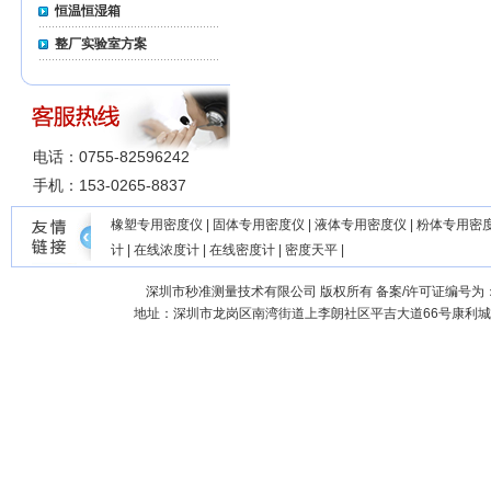
恒温恒湿箱
整厂实验室方案
电话：0755-82596242
手机：153-0265-8837
橡塑专用密度仪
|
固体专用密度仪
|
液体专用密度仪
|
粉体专用密
计
|
在线浓度计
|
在线密度计
|
密度天平
|
深圳市秒准测量技术有限公司
版权所有 备案/许可证编号为
地址：深圳市龙岗区南湾街道上李朗社区平吉大道66号康利城7