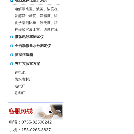
在线液体比重计系列
·
电解液比重、波美、浓度在
线监测仪MZ-EL-ON-LINE
·
发酵酒中糖度、酒精度、浓
度在线监测仪MZ-FW-
·
化学溶剂比重、波美度、浓
ONLINE
度在线监测仪MZ-CS-ON-
·
柠檬酸溶液比重、浓度在线
LINE
监测仪MZ-CA-ON-LINE
液体电导率测试仪
全自动微量水分测定仪
恒温恒湿箱
整厂实验室方案
·
锂电池厂
·
防水卷材厂
·
造纸厂
·
彩印厂
电话：0755-82596242
手机：153-0265-8837