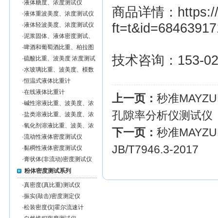
·
液体糖度、浓度测试仪
商品详情：https://it
·
液体重波美度、浓度测试仪
ft=t&id=6846391
·
液体轻波美度、浓度测试仪
·
泥浆固体、液体密度测试、
泥浆固形物％含量测试仪
·
啤酒和葡萄酒比重、柏拉图
度、浓度测试仪
技术咨询：153-026
·
硫酸比重、波美度 浓度测试
仪
·
水玻璃比重、波美度、模数
测试仪
·
恒温式液体比重计
·
在线液体比重计
上一页：
秒准MAY
·
碱性溶液比重、波美度、浓
度测试仪
孔隙率分析仪测试仪
·
盐类溶液比重、波美度、浓
度测试仪
·
氧化剂溶液比重、波美、浓
下一页：
秒准MAY
度测试仪
·
流动性液体密度测试仪
JB/T7946.3-2017
·
黏稠性液体密度测试仪
·
膏状体(非流动)密度测试仪
粉体密度测试系列
·
真密度(真比重)测试仪
·
振实(敲击)密度测定仪
·
松装密度仪|霍尔流速计