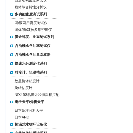
·
自然堆积密度测试仪
·
粉体综合特性分析仪
多功能密度测试系列
·
固/液两用密度测试仪
·
固体/粉/颗粒多用密度仪
黄金纯度、比重测试系列
含油轴承含油率测试仪
含油轴承含油量萃取器
快速水分测定仪系列
粘度计、恒温槽系列
·
数显旋转粘度计
·
旋转粘度计
·
NDJ-5S粘度计和恒温槽搭配
电子天平/分析天平
·
日本岛津分析天平
·
日本AND
恒温式水循环设备仪