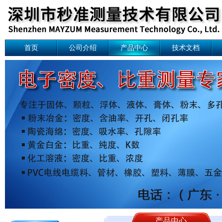
首页
公司介绍
产品中心
技术文档
产品中心