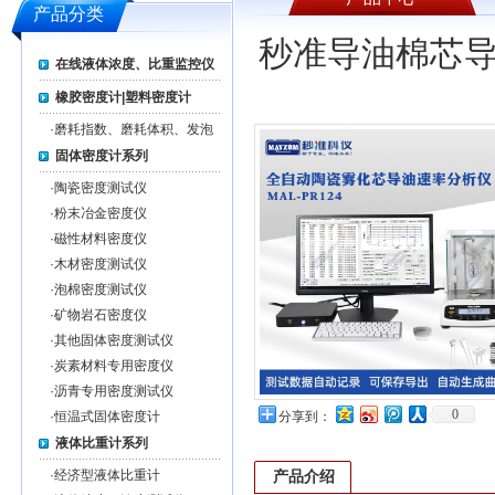
产品分类
秒准导油棉芯
在线液体浓度、比重监控仪
橡胶密度计|塑料密度计
·
磨耗指数、磨耗体积、发泡
率测试仪系列
固体密度计系列
·
陶瓷密度测试仪
·
粉末冶金密度仪
·
磁性材料密度仪
·
木材密度测试仪
·
泡棉密度测试仪
·
矿物岩石密度仪
·
其他固体密度测试仪
·
炭素材料专用密度仪
·
沥青专用密度测试仪
0
·
恒温式固体密度计
分享到：
液体比重计系列
·
经济型液体比重计
产品介绍