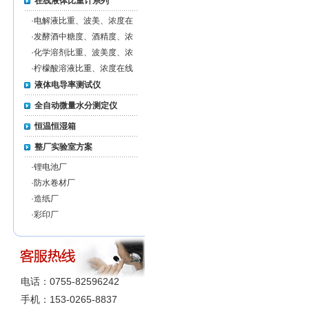
在线液体比重计系列
·
电解液比重、波美、浓度在
线监测仪MZ-EL-ON-LINE
·
发酵酒中糖度、酒精度、浓
度在线监测仪MZ-FW-
·
化学溶剂比重、波美度、浓
ONLINE
度在线监测仪MZ-CS-ON-
·
柠檬酸溶液比重、浓度在线
LINE
监测仪MZ-CA-ON-LINE
液体电导率测试仪
全自动微量水分测定仪
恒温恒湿箱
整厂实验室方案
·
锂电池厂
·
防水卷材厂
·
造纸厂
·
彩印厂
电话：0755-82596242
手机：153-0265-8837