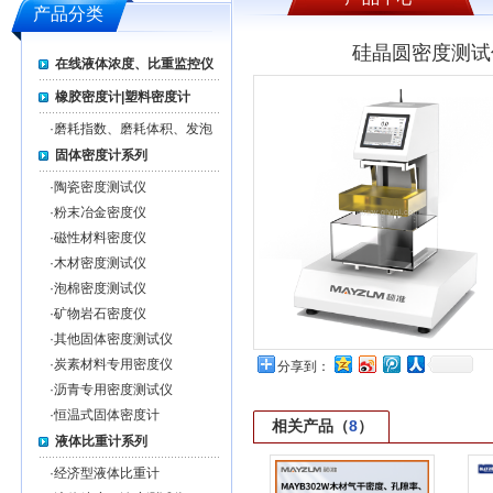
产品分类
硅晶圆密度测试
在线液体浓度、比重监控仪
橡胶密度计|塑料密度计
·
磨耗指数、磨耗体积、发泡
率测试仪系列
固体密度计系列
·
陶瓷密度测试仪
·
粉末冶金密度仪
·
磁性材料密度仪
·
木材密度测试仪
·
泡棉密度测试仪
·
矿物岩石密度仪
·
其他固体密度测试仪
·
炭素材料专用密度仪
分享到：
·
沥青专用密度测试仪
·
恒温式固体密度计
相关产品（
8
）
液体比重计系列
·
经济型液体比重计