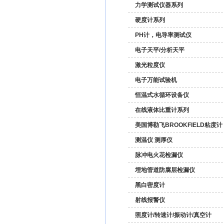
力学测试仪器系列
硬度计系列
PH计，电导率测试仪
电子天平/分析天平
激光粒度仪
电子万能试验机
恒温式水循环设备仪
在线液体比重计系列
美国博勒飞BROOKFIELD粘度计
测温仪 测厚仪
脉冲电火花检漏仪
埋地管道防腐层检漏仪
黑白密度计
射线报警仪
照度计/转速计/振动计/真空计