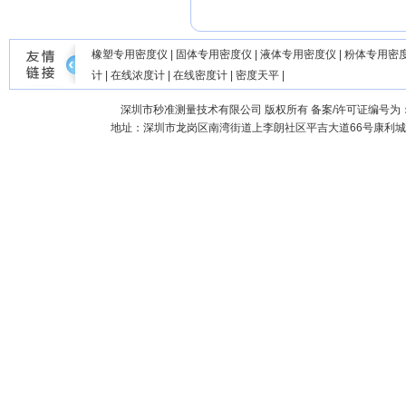
橡塑专用密度仪
|
固体专用密度仪
|
液体专用密度仪
|
粉体专用密
计
|
在线浓度计
|
在线密度计
|
密度天平
|
深圳市秒准测量技术有限公司
版权所有 备案/许可证编号为
地址：深圳市龙岗区南湾街道上李朗社区平吉大道66号康利城7