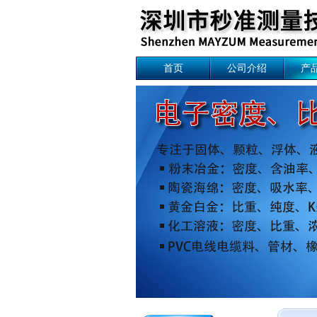
首页
公司介绍
产