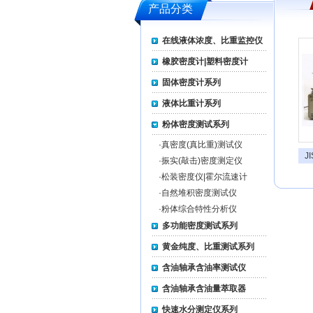
产品分类
在线液体浓度、比重监控仪
橡胶密度计|塑料密度计
固体密度计系列
液体比重计系列
粉体密度测试系列
·
真密度(真比重)测试仪
J
·
振实(敲击)密度测定仪
·
松装密度仪|霍尔流速计
·
自然堆积密度测试仪
·
粉体综合特性分析仪
多功能密度测试系列
黄金纯度、比重测试系列
含油轴承含油率测试仪
含油轴承含油量萃取器
快速水分测定仪系列