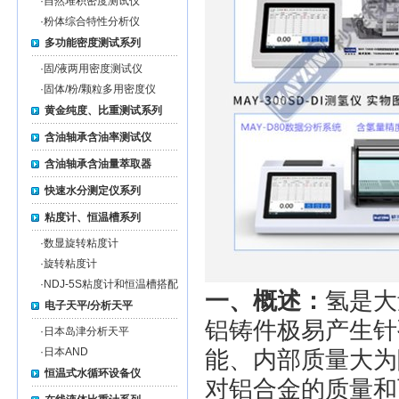
·
自然堆积密度测试仪
·
粉体综合特性分析仪
多功能密度测试系列
·
固/液两用密度测试仪
·
固体/粉/颗粒多用密度仪
黄金纯度、比重测试系列
含油轴承含油率测试仪
含油轴承含油量萃取器
快速水分测定仪系列
粘度计、恒温槽系列
·
数显旋转粘度计
·
旋转粘度计
·
NDJ-5S粘度计和恒温槽搭配
一、概述：
氢是大
电子天平/分析天平
铝铸件极易产生针
·
日本岛津分析天平
·
日本AND
能、内部质量大为
恒温式水循环设备仪
对铝合金的质量和