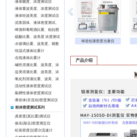
·
液体糖度、浓度测试仪
·
液体重波美度、浓度测试仪
·
液体轻波美度、浓度测试仪
·
泥浆固体、液体密度测试、
泥浆固形物％含量测试仪
·
啤酒和葡萄酒比重、柏拉图
度、浓度测试仪
·
硫酸比重、波美度 浓度测试
铝合金含氢量DI值测试仪
铸造铝液密度当量仪
仪
·
水玻璃比重、波美度、模数
测试仪
·
恒温式液体比重计
·
在线液体比重计
产品介绍
·
碱性溶液比重、波美度、浓
度测试仪
·
盐类溶液比重、波美度、浓
度测试仪
·
氧化剂溶液比重、波美、浓
度测试仪
·
流动性液体密度测试仪
·
黏稠性液体密度测试仪
·
膏状体(非流动)密度测试仪
粉体密度测试系列
·
真密度(真比重)测试仪
·
振实(敲击)密度测定仪
·
松装密度仪|霍尔流速计