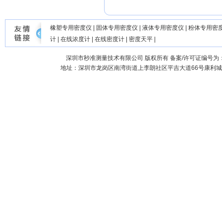
橡塑专用密度仪
|
固体专用密度仪
|
液体专用密度仪
|
粉体专用密
计
|
在线浓度计
|
在线密度计
|
密度天平
|
深圳市秒准测量技术有限公司
版权所有 备案/许可证编号为
地址：深圳市龙岗区南湾街道上李朗社区平吉大道66号康利城7