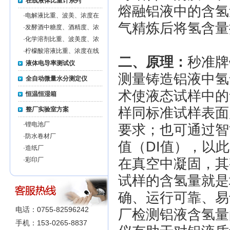
在线液体比重计系列
熔融铝液中的含氢
·
电解液比重、波美、浓度在
气精炼后将氢含量
线监测仪MZ-EL-ON-LINE
·
发酵酒中糖度、酒精度、浓
度在线监测仪MZ-FW-
·
化学溶剂比重、波美度、浓
ONLINE
度在线监测仪MZ-CS-ON-
·
柠檬酸溶液比重、浓度在线
LINE
二、原理：
秒准牌
监测仪MZ-CA-ON-LINE
液体电导率测试仪
测量铸造铝液中氢
全自动微量水分测定仪
术使液态试样中的
恒温恒湿箱
样同标准试样表面
整厂实验室方案
·
锂电池厂
要求；也可通过智
·
防水卷材厂
值（DI值），以
·
造纸厂
·
彩印厂
在真空中凝固，其
试样的含氢量就是
确、运行可靠、易
电话：0755-82596242
厂检测铝液含氢量
手机：153-0265-8837