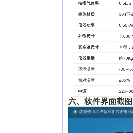
抽排气速率
0.5L/S
柜体材质
304不
仪器功率
0.55K
外型尺寸
长680 
真空罩尺寸
直径：1
仪器重量
约70Kg
环境温度
-30～6
相对湿度
≤85%
电源
220~3
六、软件界面截图