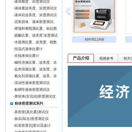
·
液体糖度、浓度测试仪
·
液体重波美度、浓度测试仪
·
液体轻波美度、浓度测试仪
·
泥浆固体、液体密度测试、
泥浆固形物％含量测试仪
·
啤酒和葡萄酒比重、柏拉图
度、浓度测试仪
·
硫酸比重、波美度 浓度测试
在线上清液比重计
MAYB124W
仪
·
水玻璃比重、波美度、模数
测试仪
·
恒温式液体比重计
·
在线液体比重计
产品介绍
视频参考
相关
·
碱性溶液比重、波美度、浓
度测试仪
·
盐类溶液比重、波美度、浓
度测试仪
·
氧化剂溶液比重、波美、浓
度测试仪
·
流动性液体密度测试仪
·
黏稠性液体密度测试仪
·
膏状体(非流动)密度测试仪
粉体密度测试系列
·
真密度(真比重)测试仪
·
振实(敲击)密度测定仪
·
松装密度仪|霍尔流速计