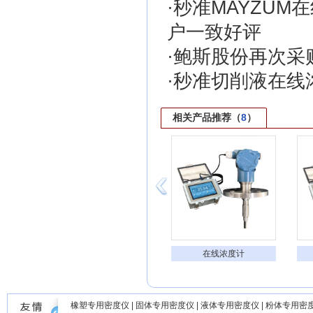
·
秒准MAYZU
户一致好评
·
鲍斯股份再次采
·
秒准切削液在线
相关产品推荐（
8
）
在线醋酸浓度计
在线浓度计
橡塑专用密度仪
|
固体专用密度仪
|
液体专用密度仪
|
粉体专用密