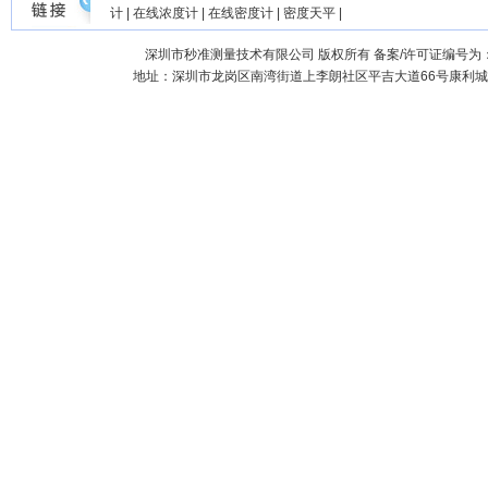
计
|
在线浓度计
|
在线密度计
|
密度天平
|
深圳市秒准测量技术有限公司
版权所有 备案/许可证编号为
地址：深圳市龙岗区南湾街道上李朗社区平吉大道66号康利城7