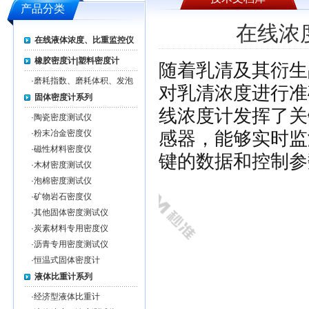
产品分类
在线浓
在线液体浓度、比重监控仪
橡胶密度计|塑料密度计
随着乳清及其衍生
·
磨耗指数、磨耗体积、发泡
对乳清浓度进行准
率测试仪系列
固体密度计系列
线浓度计发挥了关
·
陶瓷密度测试仪
·
粉末冶金密度仪
感器，能够实时监
·
磁性材料密度仪
键的数据和控制参
·
木材密度测试仪
·
泡棉密度测试仪
·
矿物岩石密度仪
·
其他固体密度测试仪
·
炭素材料专用密度仪
·
沥青专用密度测试仪
·
恒温式固体密度计
液体比重计系列
·
经济型液体比重计