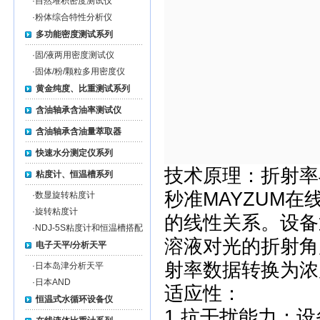
·
自然堆积密度测试仪
·
粉体综合特性分析仪
多功能密度测试系列
·
固/液两用密度测试仪
·
固体/粉/颗粒多用密度仪
黄金纯度、比重测试系列
含油轴承含油率测试仪
含油轴承含油量萃取器
快速水分测定仪系列
技术原理：折射率
粘度计、恒温槽系列
秒准MAYZUM
·
数显旋转粘度计
·
旋转粘度计
的线性关系。设备
·
NDJ-5S粘度计和恒温槽搭配
溶液对光的折射角
电子天平/分析天平
射率数据转换为浓
·
日本岛津分析天平
·
日本AND
适应性：
恒温式水循环设备仪
1.抗干扰能力：