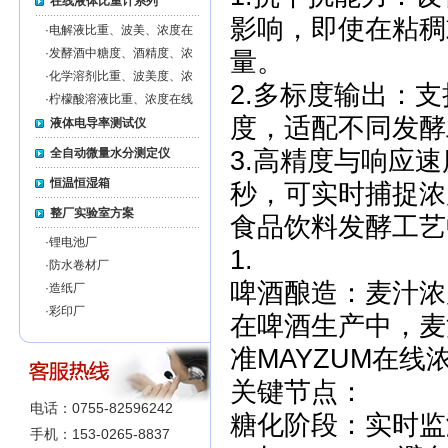
在线液体比重计系列
影响，即使在粘稠
·
电解液比重、波美、浓度在
线监测仪MZ-EL-ON-LINE
·
发酵酒中糖度、酒精度、浓
量。
度在线监测仪MZ-FW-
·
化学溶剂比重、波美度、浓
2.多标度输出：支
ONLINE
度在线监测仪MZ-CS-ON-
·
柠檬酸溶液比重、浓度在线
LINE
监测仪MZ-CA-ON-LINE
度，适配不同发酵
液体电导率测试仪
全自动微量水分测定仪
3.高精度与响应速
恒温恒湿箱
秒，可实时捕捉浓
整厂实验室方案
食品饮料发酵工艺
·
锂电池厂
1.
·
防水卷材厂
啤酒酿造：麦汁浓
·
造纸厂
·
彩印厂
在啤酒生产中，麦
准MAYZUM在
关键节点：
电话：0755-82596242
糖化阶段：实时监
手机：153-0265-8837