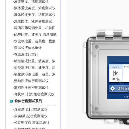
·
液体糖度、浓度测试仪
·
液体重波美度、浓度测试仪
·
液体轻波美度、浓度测试仪
·
泥浆固体、液体密度测试、
泥浆固形物％含量测试仪
·
啤酒和葡萄酒比重、柏拉图
度、浓度测试仪
·
硫酸比重、波美度 浓度测试
仪
·
水玻璃比重、波美度、模数
测试仪
·
恒温式液体比重计
·
在线液体比重计
·
碱性溶液比重、波美度、浓
度测试仪
·
盐类溶液比重、波美度、浓
度测试仪
·
氧化剂溶液比重、波美、浓
度测试仪
·
流动性液体密度测试仪
·
黏稠性液体密度测试仪
·
膏状体(非流动)密度测试仪
粉体密度测试系列
·
真密度(真比重)测试仪
·
振实(敲击)密度测定仪
·
松装密度仪|霍尔流速计