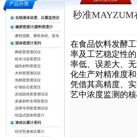
产品分类
秒准MAYZU
在线液体浓度、比重监控仪
橡胶密度计|塑料密度计
·
磨耗指数、磨耗体积、发泡
率测试仪系列
在食品饮料发酵工
固体密度计系列
率及工艺稳定性的
·
陶瓷密度测试仪
·
粉末冶金密度仪
率低、误差大、无
·
磁性材料密度仪
化生产对精准度和
·
木材密度测试仪
·
泡棉密度测试仪
凭借其高精度、实
·
矿物岩石密度仪
艺中浓度监测的核
·
其他固体密度测试仪
·
炭素材料专用密度仪
·
沥青专用密度测试仪
·
恒温式固体密度计
液体比重计系列
·
经济型液体比重计