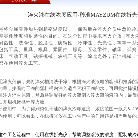
淬火液在线浓度应用-秒准MAYZUM在线折光仪 M
是将金属零件加热到相变温度以上，保温后在淬火介质中急剧冷
整零件硬度和耐磨性的目的。在这个过程中要求淬火介质 (淬火
耐热性，洗净性，脱脂性，防锈性，冷却性，光亮性，等等一系
包括工具、量具、模具、紧固件、螺母、五金零件、轴承、弹簧
床、气动工具、钻探机械、农机工具等，除此之外，石油机械，
都在使用淬火工艺。
配淬火剂前，先将淬火槽清洗干净，根据淬火液液箱的容积和推荐的
的量，接着向干净的塑料桶内注入适当容积干净的水，再用搅拌棒慢
慢注入淬火原液，然后将调配好的淬火液倒入淬火液的液箱内，最后
后开启机床循环淬火液。
际使用中，为了得到类似于油的淬火冷却速度，浓度范围一般为
8~20
内使用，可以看出，在线折光仪在工业生产中的作用还是相当明显的
这个工艺流程中，使用在线折光仪，帮助调整溶液的浓度，配制成冷