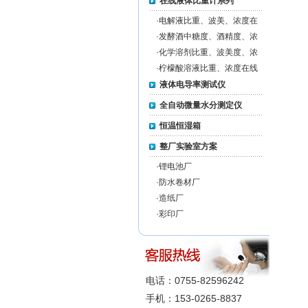
在线液体比重计系列
·
电解液比重、波美、浓度在
线监测仪MZ-EL-ON-LINE
·
发酵酒中糖度、酒精度、浓
度在线监测仪MZ-FW-
·
化学溶剂比重、波美度、浓
ONLINE
度在线监测仪MZ-CS-ON-
·
柠檬酸溶液比重、浓度在线
LINE
监测仪MZ-CA-ON-LINE
液体电导率测试仪
全自动微量水分测定仪
恒温恒湿箱
整厂实验室方案
·
锂电池厂
·
防水卷材厂
·
造纸厂
·
彩印厂
电话：0755-82596242
手机：153-0265-8837