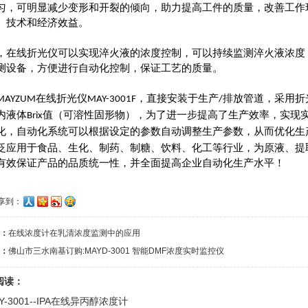
匀，可明显减少变形和开裂的倾向，助力提高工件的质量，改善工作
、技术和经济效益。
，在线折光仪可以实现淬火液的浓度控制，可以持续监测淬火液浓度
测设备，方便进行自动化控制，保证工艺的质量。
在线折光仪
，直接安装于生产
排放管道，采用折
MAYZUM
MAY-3001F
/
内液体
值（可溶性固形物），为了进一步提高了生产效率，实现
Brix
化，自动化系统可以根据设定的参数自动调整生产参数，从而优化生
泛应用于食品、生化、制药、制糖、饮料、化工等行业，为原液、提
有效保证产品的品质统一性，并全面提高企业自动化生产水平！
享到：
：
在线浓度计在乳清浓度监测中的应用
：
佛山市三水南基订购:MAYD-3001 智能DMF浓度实时监控仪
阅读：
Y-3001--IPA在线异丙醇浓度计