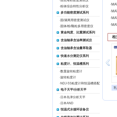
·
自然堆积密度测试仪
·
MA
·
粉体综合特性分析仪
·
MA
多功能密度测试系列
·
MA
·
固/液两用密度测试仪
·
MA
·
固体/粉/颗粒多用密度仪
黄金纯度、比重测试系列
相
含油轴承含油率测试仪
含油轴承含油量萃取器
快速水分测定仪系列
粘度计、恒温槽系列
·
数显旋转粘度计
·
旋转粘度计
·
NDJ-5S粘度计和恒温槽搭配
柠檬酸在线折光仪
乳
电子天平/分析天平
·
日本岛津分析天平
·
日本AND
恒温式水循环设备仪