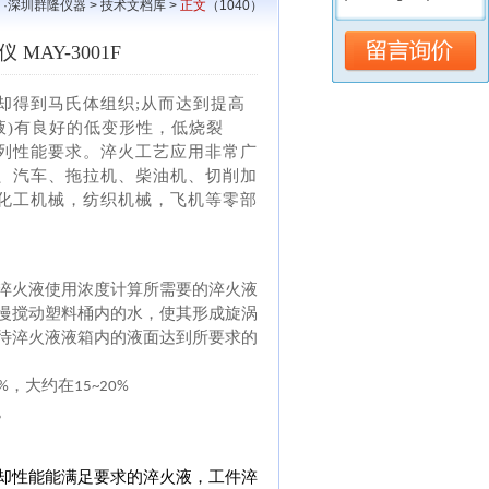
·
深圳群隆仪器
>
技术文档库
>
正文
（1040）
AY-3001F
却得到马氏体组织
;从而达到提高
液)有良好的低变形性，低烧裂
列性能要求。淬火工艺应用非常广
、汽车、拖拉机、柴油机、切削加
化工机械，纺织机械，飞机等零部
淬火液使用浓度计算所需要的淬火液
慢搅动塑料桶内的水，使其形成旋涡
待淬火液液箱内的液面达到所要求的
，大约在
%
15~20%
。
却性能能满足要求的淬火液，工件淬