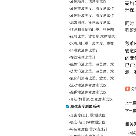
·
液体糖度、浓度测试仪
硬均
·
液体重波美度、浓度测试仪
环保
·
液体轻波美度、浓度测试仪
·
泥浆固体、液体密度测试、
同时
泥浆固形物％含量测试仪
·
啤酒和葡萄酒比重、柏拉图
程监
度、浓度测试仪
·
硫酸比重、波美度 浓度测试
仪
秒准
·
水玻璃比重、波美度、模数
测试仪
·
恒温式液体比重计
管道
·
在线液体比重计
的变
·
碱性溶液比重、波美度、浓
已广
度测试仪
·
盐类溶液比重、波美度、浓
测，
度测试仪
·
氧化剂溶液比重、波美、浓
度测试仪
·
流动性液体密度测试仪
分
·
黏稠性液体密度测试仪
·
膏状体(非流动)密度测试仪
上一篇
粉体密度测试系列
下一篇
·
真密度(真比重)测试仪
·
振实(敲击)密度测定仪
相关
·
松装密度仪|霍尔流速计
·
MA