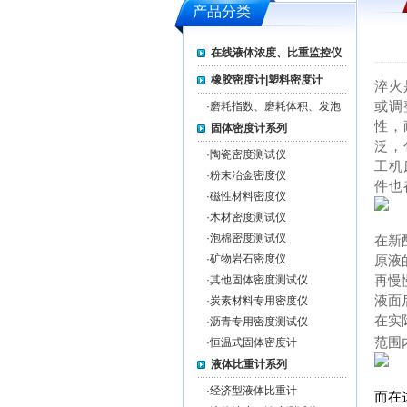
产品分类
在线液体浓度、比重监控仪
橡胶密度计|塑料密度计
淬火
或调
·
磨耗指数、磨耗体积、发泡
率测试仪系列
性，
固体密度计系列
泛，
·
陶瓷密度测试仪
工机
·
粉末冶金密度仪
件也
·
磁性材料密度仪
·
木材密度测试仪
·
泡棉密度测试仪
在新
·
矿物岩石密度仪
原液
·
其他固体密度测试仪
再慢
液面
·
炭素材料专用密度仪
在实
·
沥青专用密度测试仪
范围
·
恒温式固体密度计
液体比重计系列
·
经济型液体比重计
而在