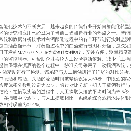
智能化技术的不断发展，越来越多的传统行业开始向智能化转型
术的研究和应用已经成为了当前白酒酿造行业的热点之一。智能
系统和数据分析技术对白酒酿造过程中的各个环节进行实时监测
是白酒蒸馏环节，对蒸馏过程中的白酒进行检测和分馏，是决定
司开发的
，安装方便，测量精度
MAY-6001VOL在线式酒精度测控仪
中的监控利器。可帮助企业摆脱人工经验判断依赖、减少手工操
提供保障
在流酒的整个过程中，秒准公司采用了自动摘酒系统，
对酒精度进行了检测。该系统与人工摘酒进行了详尽的对比分析
中段酒和尾酒。头酒的流酒时间被精确设定为60秒，中段酒的综
浓度体积分数则设定为2.5%。通过对比分析10组人工摘酒数据
结论：在摘取头酒的过程中，人工摘取头酒的平均时间为55.5秒
；在摘取中段酒时，与人工摘取相比，系统的综合酒精浓度体积分
数相对误差为0.91%。