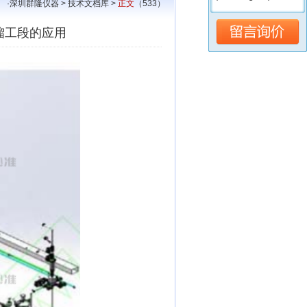
·
深圳群隆仪器
>
技术文档库
>
正文
（533）
蒸馏工段的应用