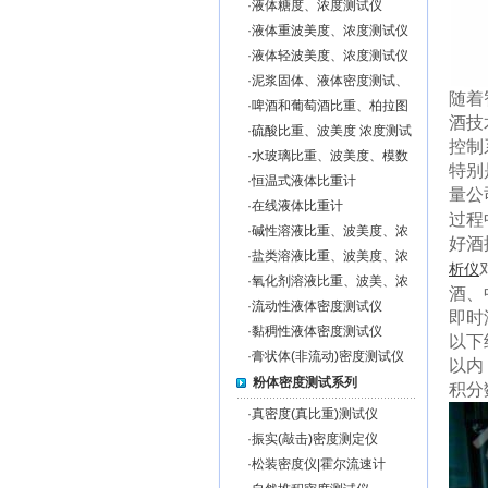
·
液体糖度、浓度测试仪
·
液体重波美度、浓度测试仪
·
液体轻波美度、浓度测试仪
·
泥浆固体、液体密度测试、
随着
泥浆固形物％含量测试仪
·
啤酒和葡萄酒比重、柏拉图
酒技
度、浓度测试仪
·
硫酸比重、波美度 浓度测试
控制
仪
·
水玻璃比重、波美度、模数
特别
测试仪
·
恒温式液体比重计
量公
·
在线液体比重计
过程
·
碱性溶液比重、波美度、浓
好酒
度测试仪
·
盐类溶液比重、波美度、浓
析仪
度测试仪
·
氧化剂溶液比重、波美、浓
酒、
度测试仪
·
流动性液体密度测试仪
即时
·
黏稠性液体密度测试仪
以下
·
膏状体(非流动)密度测试仪
以内
粉体密度测试系列
积分
·
真密度(真比重)测试仪
·
振实(敲击)密度测定仪
·
松装密度仪|霍尔流速计