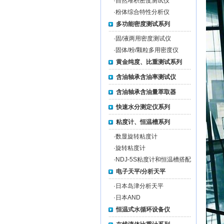
·
自然堆积密度测试仪
·
粉体综合特性分析仪
多功能密度测试系列
·
固/液两用密度测试仪
·
固体/粉/颗粒多用密度仪
黄金纯度、比重测试系列
含油轴承含油率测试仪
含油轴承含油量萃取器
快速水分测定仪系列
粘度计、恒温槽系列
·
数显旋转粘度计
·
旋转粘度计
·
NDJ-5S粘度计和恒温槽搭配
电子天平/分析天平
·
日本岛津分析天平
·
日本AND
恒温式水循环设备仪