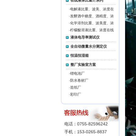
在线液体比重计系列
·
电解液比重、波美、浓度在
线监测仪MZ-EL-ON-LINE
·
发酵酒中糖度、酒精度、浓
度在线监测仪MZ-FW-
·
化学溶剂比重、波美度、浓
ONLINE
度在线监测仪MZ-CS-ON-
·
柠檬酸溶液比重、浓度在线
LINE
监测仪MZ-CA-ON-LINE
液体电导率测试仪
全自动微量水分测定仪
恒温恒湿箱
整厂实验室方案
·
锂电池厂
·
防水卷材厂
·
造纸厂
·
彩印厂
电话：0755-82596242
手机：153-0265-8837