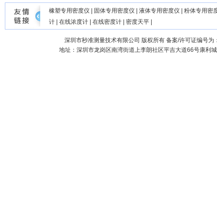
橡塑专用密度仪
|
固体专用密度仪
|
液体专用密度仪
|
粉体专用密
计
|
在线浓度计
|
在线密度计
|
密度天平
|
深圳市秒准测量技术有限公司
版权所有 备案/许可证编号为
地址：深圳市龙岗区南湾街道上李朗社区平吉大道66号康利城7