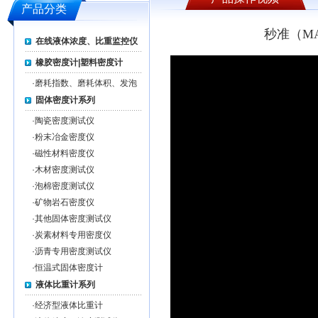
产品分类
秒准（MA
在线液体浓度、比重监控仪
橡胶密度计|塑料密度计
·
磨耗指数、磨耗体积、发泡
率测试仪系列
固体密度计系列
·
陶瓷密度测试仪
·
粉末冶金密度仪
·
磁性材料密度仪
·
木材密度测试仪
·
泡棉密度测试仪
·
矿物岩石密度仪
·
其他固体密度测试仪
·
炭素材料专用密度仪
·
沥青专用密度测试仪
·
恒温式固体密度计
液体比重计系列
·
经济型液体比重计