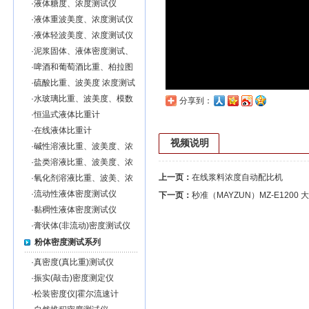
·
液体糖度、浓度测试仪
·
液体重波美度、浓度测试仪
·
液体轻波美度、浓度测试仪
·
泥浆固体、液体密度测试、
泥浆固形物％含量测试仪
·
啤酒和葡萄酒比重、柏拉图
度、浓度测试仪
·
硫酸比重、波美度 浓度测试
仪
·
水玻璃比重、波美度、模数
分享到：
测试仪
·
恒温式液体比重计
·
在线液体比重计
视频说明
·
碱性溶液比重、波美度、浓
度测试仪
·
盐类溶液比重、波美度、浓
度测试仪
上一页：
在线浆料浓度自动配比机
·
氧化剂溶液比重、波美、浓
度测试仪
·
流动性液体密度测试仪
下一页：
秒准（MAYZUN）MZ-E120
·
黏稠性液体密度测试仪
·
膏状体(非流动)密度测试仪
粉体密度测试系列
·
真密度(真比重)测试仪
·
振实(敲击)密度测定仪
·
松装密度仪|霍尔流速计