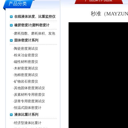
产品分类
秒准（MAYZU
在线液体浓度、比重监控仪
橡胶密度计|塑料密度计
·
磨耗指数、磨耗体积、发泡
率测试仪系列
固体密度计系列
·
陶瓷密度测试仪
·
粉末冶金密度仪
·
磁性材料密度仪
·
木材密度测试仪
·
泡棉密度测试仪
·
矿物岩石密度仪
·
其他固体密度测试仪
·
炭素材料专用密度仪
·
沥青专用密度测试仪
·
恒温式固体密度计
液体比重计系列
·
经济型液体比重计