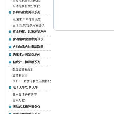
·
自然堆积密度测试仪
·
粉体综合特性分析仪
多功能密度测试系列
·
固/液两用密度测试仪
·
固体/粉/颗粒多用密度仪
黄金纯度、比重测试系列
含油轴承含油率测试仪
含油轴承含油量萃取器
快速水分测定仪系列
粘度计、恒温槽系列
·
数显旋转粘度计
·
旋转粘度计
·
NDJ-5S粘度计和恒温槽搭配
电子天平/分析天平
·
日本岛津分析天平
·
日本AND
恒温式水循环设备仪