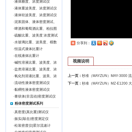
·
液体糖度、浓度测试仪
·
液体重波美度、浓度测试仪
·
液体轻波美度、浓度测试仪
·
泥浆固体、液体密度测试、
泥浆固形物％含量测试仪
·
啤酒和葡萄酒比重、柏拉图
度、浓度测试仪
·
硫酸比重、波美度 浓度测试
仪
·
水玻璃比重、波美度、模数
分享到：
测试仪
·
恒温式液体比重计
·
在线液体比重计
视频说明
·
碱性溶液比重、波美度、浓
度测试仪
·
盐类溶液比重、波美度、浓
度测试仪
上一页：
秒准（MAYZUN）MAY-3000
·
氧化剂溶液比重、波美、浓
度测试仪
·
流动性液体密度测试仪
下一页：
秒准（MAYZUN）MZ-E12
·
黏稠性液体密度测试仪
·
膏状体(非流动)密度测试仪
粉体密度测试系列
·
真密度(真比重)测试仪
·
振实(敲击)密度测定仪
·
松装密度仪|霍尔流速计