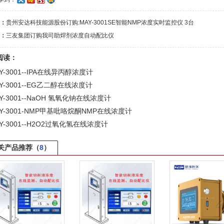
：
贵州安达科技能源股份订购:MAY-3001SE智能NMP浓度实时监控仪 3台
：
三友集团订购我司助焊剂浓度自动配比仪
阅读：
Y-3001--IPA在线异丙醇浓度计
Y-3001--EG乙二醇在线浓度计
Y-3001--NaOH 氢氧化钠在线浓度计
Y-3001-NMP甲基吡咯烷酮NMP在线浓度计
Y-3001--H2O2过氧化氢在线浓度计
关产品推荐（
8
）