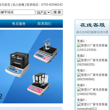
设为首页
|
加入收藏
|
联系电话：0755-82596242
理
售后服务
联系我们
客服1：
客服2：
客服3：
客服4：
客服5：