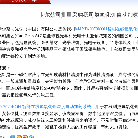
卡尔蔡司批量采购我司氢氧化钾自动加
卡尔蔡司光学（中国）有限公司选购我司
MAYD-3070KOH智能在线氢
蔡司
集团
(Carl Zeiss AG)是全球视光学和光电子工业领域知名的跨国公司，
事业部，包括显微镜、医学器材、
光学眼镜
、光电子设备、
半导体
以及工
解决方案和视光学生活消费品三个领域处于国际领先地位。卡尔蔡司集团
和亚洲都设立了制造基地。
背景：
化钾是一种碱性溶液，在光学玻璃材料清洗中作为碱性清洗液，具有强的
皂。一般其添加量越多，去污能力越强，但光学玻璃材料一般含有碱金属
中，而R-O连接键强度较Si-O键弱的多，因此，其易被强碱性溶液损伤
中需要把控氢氧化钾的浓度值。
D-3070KOH 智能在线氢氧化钾浓度自动加药系统
，⽤于在线
测控氢氧化
，安装便捷，测量数据直接显示于仪表显示屏，数字化显示浓度值，当氢
动补水或原液，减少传统人工检测和补液带来的误差、不及时和不确定性
稳定性，提高生产效率，减轻了检测人员的工作强度，节约人力资源。
享到：