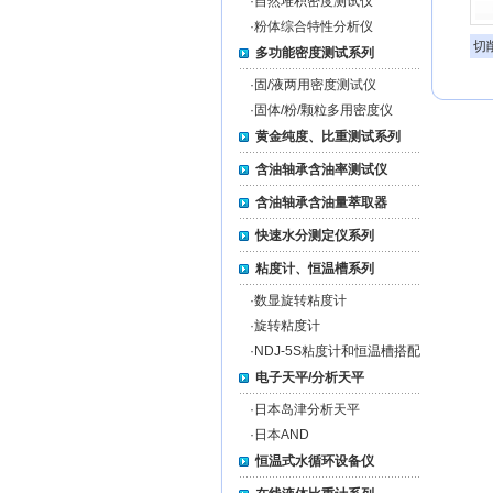
·
自然堆积密度测试仪
·
粉体综合特性分析仪
干法吸收塔DMF浓度在线测
切
多功能密度测试系列
控系统|在线浓度仪
·
固/液两用密度测试仪
·
固体/粉/颗粒多用密度仪
黄金纯度、比重测试系列
含油轴承含油率测试仪
含油轴承含油量萃取器
快速水分测定仪系列
粘度计、恒温槽系列
·
数显旋转粘度计
·
旋转粘度计
·
NDJ-5S粘度计和恒温槽搭配
电子天平/分析天平
·
日本岛津分析天平
·
日本AND
恒温式水循环设备仪