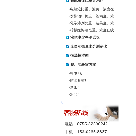
在线液体比重计系列
·
电解液比重、波美、浓度在
线监测仪MZ-EL-ON-LINE
·
发酵酒中糖度、酒精度、浓
度在线监测仪MZ-FW-
·
化学溶剂比重、波美度、浓
ONLINE
度在线监测仪MZ-CS-ON-
·
柠檬酸溶液比重、浓度在线
LINE
监测仪MZ-CA-ON-LINE
液体电导率测试仪
全自动微量水分测定仪
恒温恒湿箱
整厂实验室方案
·
锂电池厂
·
防水卷材厂
·
造纸厂
·
彩印厂
电话：0755-82596242
手机：153-0265-8837