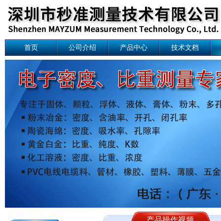
首页
公司介绍
产品中心
技术文档
产品操作视频