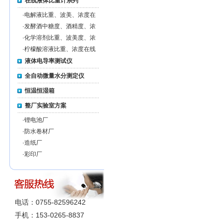
在线液体比重计系列
·
电解液比重、波美、浓度在
线监测仪MZ-EL-ON-LINE
·
发酵酒中糖度、酒精度、浓
度在线监测仪MZ-FW-
·
化学溶剂比重、波美度、浓
ONLINE
度在线监测仪MZ-CS-ON-
·
柠檬酸溶液比重、浓度在线
LINE
监测仪MZ-CA-ON-LINE
液体电导率测试仪
全自动微量水分测定仪
恒温恒湿箱
整厂实验室方案
·
锂电池厂
·
防水卷材厂
·
造纸厂
·
彩印厂
电话：0755-82596242
手机：153-0265-8837