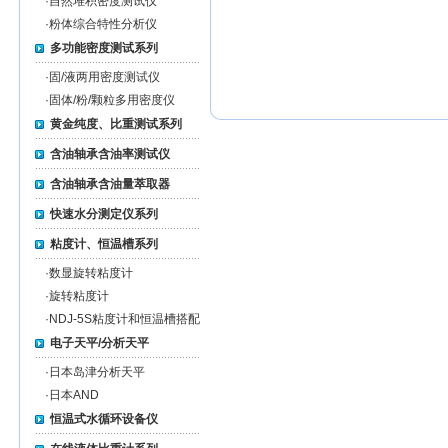
·
自然堆积密度测试仪
·
粉体综合特性分析仪
多功能密度测试系列
·
固/液两用密度测试仪
·
固体/粉/颗粒多用密度仪
黄金纯度、比重测试系列
含油轴承含油率测试仪
含油轴承含油量萃取器
快速水分测定仪系列
粘度计、恒温槽系列
·
数显旋转粘度计
·
旋转粘度计
·
NDJ-5S粘度计和恒温槽搭配
电子天平/分析天平
·
日本岛津分析天平
·
日本AND
恒温式水循环设备仪