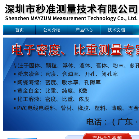
首页
公司介绍
产品中心
技术文档
产品操作视频