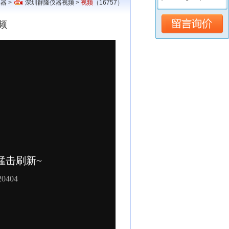
仪器
>
深圳群隆仪器视频
>
视频
（16757）
频