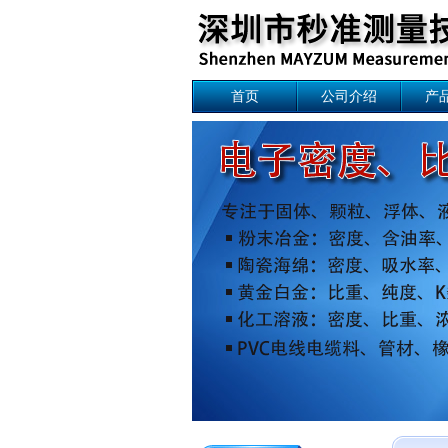
首页
公司介绍
产