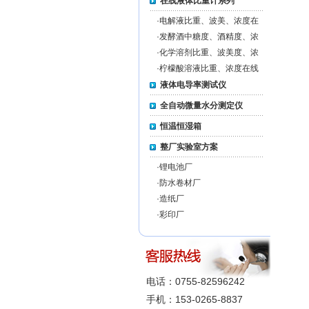
在线液体比重计系列
·
电解液比重、波美、浓度在
线监测仪MZ-EL-ON-LINE
·
发酵酒中糖度、酒精度、浓
度在线监测仪MZ-FW-
·
化学溶剂比重、波美度、浓
ONLINE
度在线监测仪MZ-CS-ON-
·
柠檬酸溶液比重、浓度在线
LINE
监测仪MZ-CA-ON-LINE
液体电导率测试仪
全自动微量水分测定仪
恒温恒湿箱
整厂实验室方案
·
锂电池厂
·
防水卷材厂
·
造纸厂
·
彩印厂
电话：0755-82596242
手机：153-0265-8837