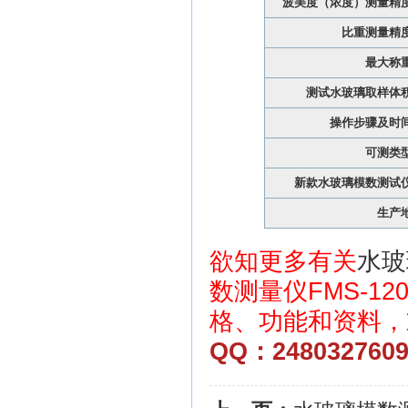
波美度（浓度）测量精
比重测量精
最大称
测试水玻璃取样体
操作步骤及时
可测类
新款水玻璃模数测试
生产
欲知更多有关
水玻
数测量仪FMS-12
格、功能和资料，
QQ：2480327