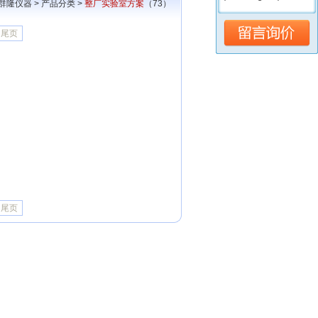
群隆仪器
>
产品分类
>
整厂实验室方案
（73）
尾页
尾页