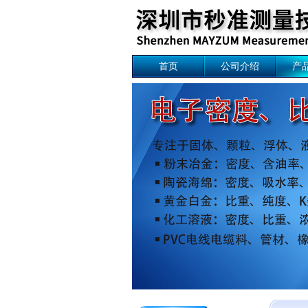
首页
公司介绍
产