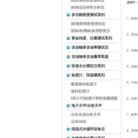
·
自然堆积密度测试仪
适用于：
·
粉体综合特性分析仪
多功能密度测试系列
1、数显
·
固/液两用密度测试仪
·
固体/粉/颗粒多用密度仪
2、多孔
黄金纯度、比重测试系列
含油轴承含油率测试仪
3、采用
含油轴承含油量萃取器
快速水分测定仪系列
4、具有
粘度计、恒温槽系列
5、可设
·
数显旋转粘度计
·
旋转粘度计
·
NDJ-5S粘度计和恒温槽搭配
6、采用
电子天平/分析天平
·
日本岛津分析天平
7、配置
·
日本AND
恒温式水循环设备仪
8、含R