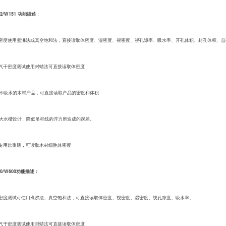
52/W151 功能描述
：
密度使用煮沸法或真空饱和法，直接读取体密度、湿密度、视密度、视孔隙率、吸水率、开孔体积、封孔体积、总
气干密度测试使用封蜡法可直接读取体密度
不吸水的木材产品，可直接读取产品的密度和体积
大水槽设计，降低吊栏线的浮力所造成的误差。
专用比重瓶，可读取木材细胞体密度
00/W600功能描述：
密度测试可使用煮沸法、真空饱和法，可直接读取体密度、视密度、湿密度、视孔隙度、吸水率。
气干密度测试使用封蜡法可直接读取体密度