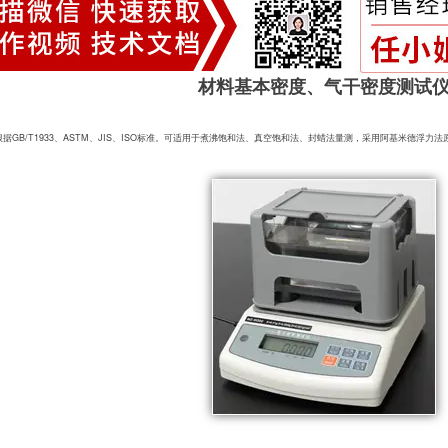
材料基本密度、气干密度测试
根据GB/T1933、ASTM、JIS、ISO标准。可适用于煮沸饱和法、真空饱和法、封蜡法量测，采用阿基米德浮力