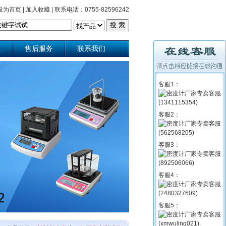
设为首页
|
加入收藏
|
联系电话：0755-82596242
理
售后服务
联系我们
客服1：
客服2：
客服3：
客服4：
客服5：