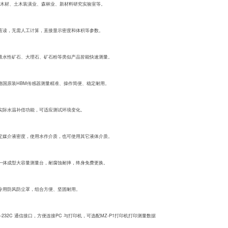
木材、土木装潢业、森林业、新材料研究实验室等。
直读，无需人工计算，直接显示密度和体积等参数。
吸水性矿石、大理石、矿石粉等类似产品皆能快速测量。
德国原装HBM传感器测量精准、操作简便、稳定耐用。
实际水温补偿功能，可适应测试环境变化。
定媒介液密度，使用水作介质，也可使用其它液体介质。
一体成型大容量测量台，耐腐蚀耐摔，终身免费更换。
专用防风防尘罩，组合方便、坚固耐用。
S-232C 通信接口，方便连接PC 与打印机，可选配MZ-P1打印机打印测量数据