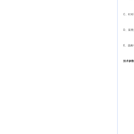
C、针对
D、采用
E、选购
技术参数