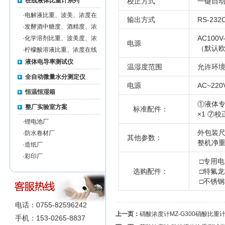
在线液体比重计系列
校正方式
一键自
·
电解液比重、波美、浓度在
输出方式
RS-2
线监测仪MZ-EL-ON-LINE
·
发酵酒中糖度、酒精度、浓
度在线监测仪MZ-FW-
AC100V
·
化学溶剂比重、波美度、浓
电源
ONLINE
度在线监测仪MZ-CS-ON-
（默认
·
柠檬酸溶液比重、浓度在线
LINE
监测仪MZ-CA-ON-LINE
液体电导率测试仪
温湿度范围
允许环境
全自动微量水分测定仪
电源
AC~2
恒温恒湿箱
①液体专
整厂实验室方案
标准配件：
×1 ⑦校
·
锂电池厂
外包装尺寸
·
防水卷材厂
其他参数：
整机净重：
·
造纸厂
·
彩印厂
□专用
选购配件：
□特氟
□不锈
电话：0755-82596242
上一页：
硝酸浓度计MZ-G300硝酸比重
手机：153-0265-8837