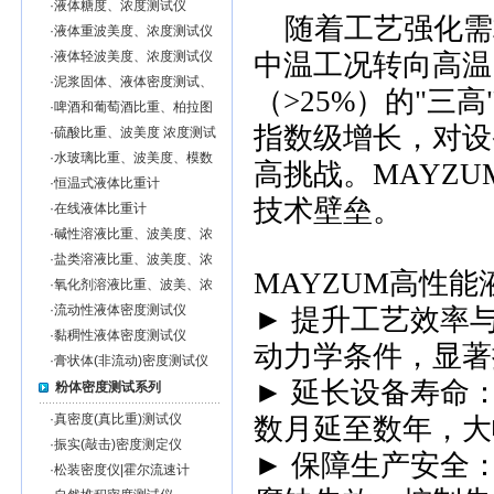
·
液体糖度、浓度测试仪
随着工艺强化需
·
液体重波美度、浓度测试仪
·
液体轻波美度、浓度测试仪
中温工况转向高温（
·
泥浆固体、液体密度测试、
（>25%）的"三
泥浆固形物％含量测试仪
·
啤酒和葡萄酒比重、柏拉图
度、浓度测试仪
指数级增长，对设
·
硫酸比重、波美度 浓度测试
仪
·
水玻璃比重、波美度、模数
高挑战。MAYZ
测试仪
·
恒温式液体比重计
技术壁垒。
·
在线液体比重计
·
碱性溶液比重、波美度、浓
度测试仪
·
盐类溶液比重、波美度、浓
MAYZUM高性
度测试仪
·
氧化剂溶液比重、波美、浓
度测试仪
·
流动性液体密度测试仪
► 提升工艺效率
·
黏稠性液体密度测试仪
动力学条件，显著
·
膏状体(非流动)密度测试仪
► 延长设备寿命
粉体密度测试系列
·
真密度(真比重)测试仪
数月延至数年，大
·
振实(敲击)密度测定仪
► 保障生产安全
·
松装密度仪|霍尔流速计