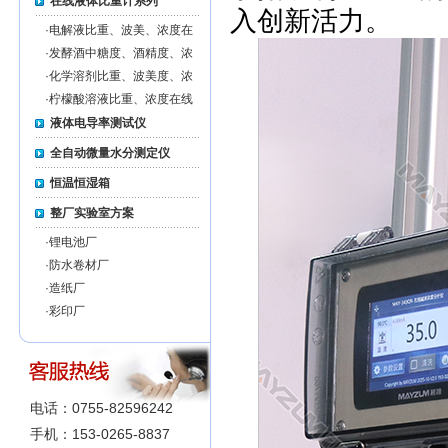
在线液体比重计系列
入创新活力。
·
电解液比重、波美、浓度在
线监测仪MZ-EL-ON-LINE
·
发酵酒中糖度、酒精度、浓
度在线监测仪MZ-FW-
·
化学溶剂比重、波美度、浓
ONLINE
度在线监测仪MZ-CS-ON-
·
柠檬酸溶液比重、浓度在线
LINE
监测仪MZ-CA-ON-LINE
液体电导率测试仪
全自动微量水分测定仪
恒温恒湿箱
整厂实验室方案
·
锂电池厂
·
防水卷材厂
·
造纸厂
·
彩印厂
电话：0755-82596242
手机：153-0265-8837