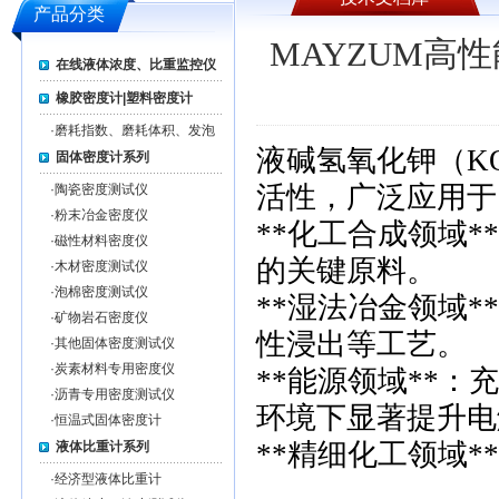
产品分类
MAYZUM高
在线液体浓度、比重监控仪
橡胶密度计|塑料密度计
·
磨耗指数、磨耗体积、发泡
率测试仪系列
液碱氢氧化钾（K
固体密度计系列
活性，广泛应用于
·
陶瓷密度测试仪
·
粉末冶金密度仪
**化工合成领域
·
磁性材料密度仪
的关键原料。
·
木材密度测试仪
·
泡棉密度测试仪
**湿法冶金领域
·
矿物岩石密度仪
性浸出等工艺。
·
其他固体密度测试仪
·
炭素材料专用密度仪
**能源领域**
·
沥青专用密度测试仪
环境下显著提升电
·
恒温式固体密度计
**精细化工领域
液体比重计系列
·
经济型液体比重计