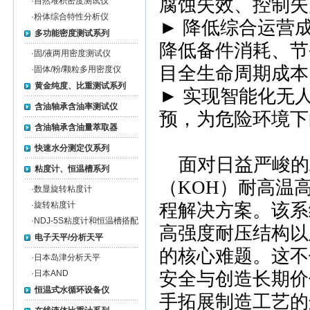
腐蚀失效、控制失
·
自然堆积密度测试仪
·
粉体综合特性分析仪
► 降低综合运营
多功能密度测试系列
降低备件消耗、节
·
固/液两用密度测试仪
目全生命周期成本
·
固体/粉/颗粒多用密度仪
黄金纯度、比重测试系列
► 实现智能化无
含油轴承含油率测试仪
预，为危险环境下
含油轴承含油量萃取器
快速水分测定仪系列
面对日益严峻的
粘度计、恒温槽系列
（KOH）耐高温
·
数显旋转粘度计
·
旋转粘度计
程解决方案。该系
·
NDJ-5S粘度计和恒温槽搭配
高强度耐压结构以
电子天平/分析天平
的核心难题。这不
·
日本岛津分析天平
·
日本AND
安全与创造长期价
恒温式水循环设备仪
手拓展制造工艺的